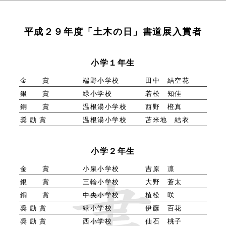
平成２９年度「土木の日」書道展入賞者
小学１年生
金 賞
端野小学校
田中 結空花
銀 賞
緑小学校
若松 知佳
銅 賞
温根湯小学校
西野 橙真
奨 励 賞
温根湯小学校
苫米地 結衣
小学２年生
金 賞
小泉小学校
吉原 凛
銀 賞
三輪小学校
大野 蒼太
銅 賞
中央小学校
植松 咲
奨 励 賞
緑小学校
伊藤 百花
奨 励 賞
西小学校
仙石 桃子