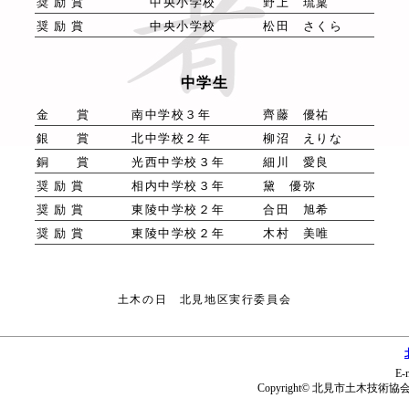
奨 励 賞
中央小学校
野上 琉稟
奨 励 賞
中央小学校
松田 さくら
中学生
金 賞
南中学校３年
齊藤 優祐
銀 賞
北中学校２年
柳沼 えりな
銅 賞
光西中学校３年
細川 愛良
奨 励 賞
相内中学校３年
黛 優弥
奨 励 賞
東陵中学校２年
合田 旭希
奨 励 賞
東陵中学校２年
木村 美唯
土木の日 北見地区実行委員会
E-
Copyright© 北見市土木技術協会 All 