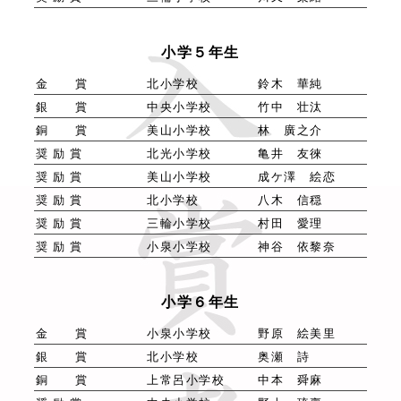
小学５年生
金 賞
北小学校
鈴木 華純
銀 賞
中央小学校
竹中 壮汰
銅 賞
美山小学校
林 廣之介
奨 励 賞
北光小学校
亀井 友徠
奨 励 賞
美山小学校
成ケ澤 絵恋
奨 励 賞
北小学校
八木 信穏
奨 励 賞
三輪小学校
村田 愛理
奨 励 賞
小泉小学校
神谷 依黎奈
小学６年生
金 賞
小泉小学校
野原 絵美里
銀 賞
北小学校
奥瀬 詩
銅 賞
上常呂小学校
中本 舜麻