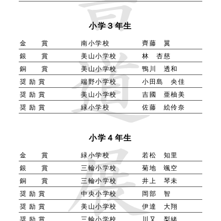
小学３年生
金 賞
南小学校
齊藤 翼
銀 賞
美山小学校
林 杏慈
銅 賞
美山小学校
鴨川 透和
奨 励 賞
端野小学校
小田島 央佳
奨 励 賞
美山小学校
吉國 亜柚美
奨 励 賞
緑小学校
佐藤 絵伶奈
小学４年生
金 賞
緑小学校
若松 知里
銀 賞
三輪小学校
菊地 颯空
銅 賞
三輪小学校
井上 琴未
奨 励 賞
中央小学校
岡部 智
奨 励 賞
美山小学校
伊達 大翔
奨 励 賞
三輪小学校
川又 梨緒